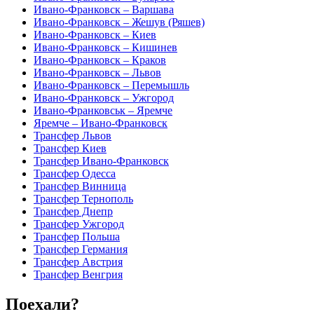
Ивано-Франковск – Варшава
Ивано-Франковск – Жешув (Ряшев)
Ивано-Франковск – Киев
Ивано-Франковск – Кишинев
Ивано-Франковск – Краков
Ивано-Франковск – Львов
Ивано-Франковск – Перемышль
Ивано-Франковск – Ужгород
Ивано-Франковськ – Яремче
Яремче – Ивано-Франковск
Трансфер Львов
Трансфер Киев
Трансфер Ивано-Франковск
Трансфер Одесса
Трансфер Винница
Трансфер Тернополь
Трансфер Днепр
Трансфер Ужгород
Трансфер Польша
Трансфер Германия
Трансфер Австрия
Трансфер Венгрия
Поехали?