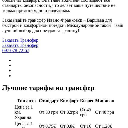
обеспечат комфорт. Опытные водители соблюдают все
стандарты безопасности, что делает ваше путешествие не
только приятным, но и надежным.
Заказывайте трансфер Ивано-Франковск – Варшава для
быстрой и комфортной поездки. Международное такси – ваш
лучший выбор для поездок за границу!
Заказать Трансфер
Заказать Трансфер
097 078-72-67
Лучшие тарифы на трансфер
Тип авто
Стандарт
Комфорт
Бизнес
Минивэн
Цена за 1
От 45
км.
От 30 грн
От 32грн
От 48 грн
грн
Украина
Цена за 1
От 0.75€
От 0.8€
От 1€
От 1,20€