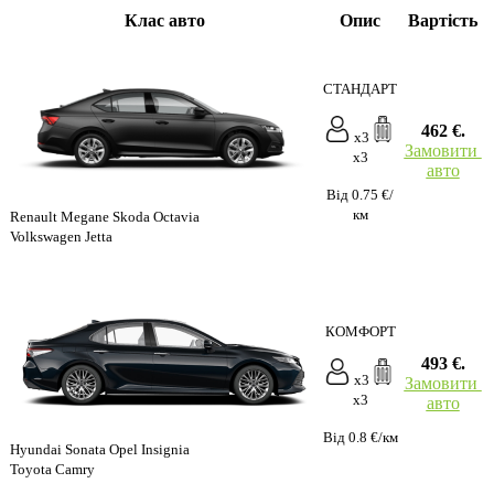
Клас авто
Опис
Вартість
СТАНДАРТ
462 €.
x3
Замовити
x3
авто
Від 0.75 €/
км
Renault Megane Skoda Octavia
Volkswagen Jetta
КОМФОРТ
493 €.
x3
Замовити
x3
авто
Від 0.8 €/км
Hyundai Sonata Opel Insignia
Toyota Camry