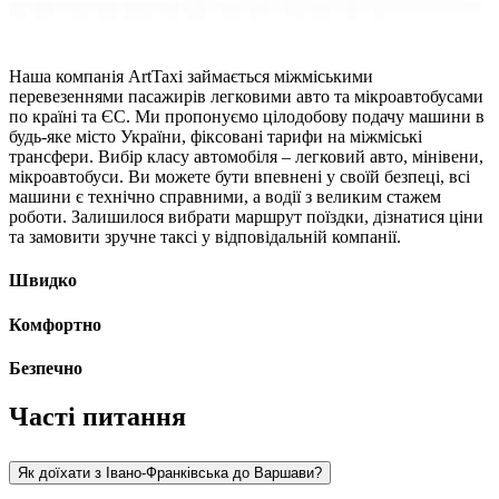
Наша компанія ArtTaxi займається міжміськими
перевезеннями пасажирів легковими авто та мікроавтобусами
по країні та ЄС. Ми пропонуємо цілодобову подачу машини в
будь-яке місто України, фіксовані тарифи на міжміські
трансфери. Вибір класу автомобіля – легковий авто, мінівени,
мікроавтобуси. Ви можете бути впевнені у своїй безпеці, всі
машини є технічно справними, а водії з великим стажем
роботи. Залишилося вибрати маршрут поїздки, дізнатися ціни
та замовити зручне таксі у відповідальній компанії.
Швидко
Комфортно
Безпечно
Часті питання
Як доїхати з Івано-Франківська до Варшави?