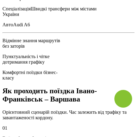
Спеціалізація
Швидкі трансфери між містами
України
Авто
Audi A6
Відмінне знання маршрутів
без заторів
Пунктуальність і чітке
дотримання графіку
Комфортні поїздки бізнес-
класу
Як проходить поїздка Івано-
Франківськ – Варшава
Орієнтовний сценарій поїздки. Час залежить від трафіку та
завантаженості кордону.
01