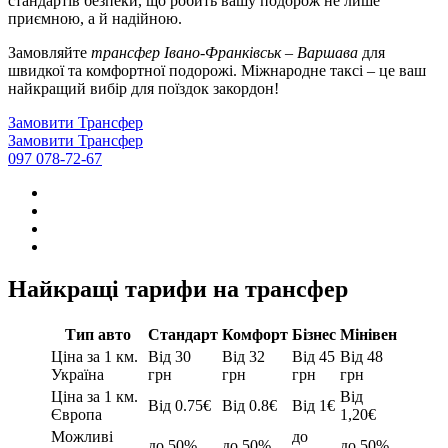
стандартів безпеки, що робить вашу подорож не лише
приємною, а й надійною.
Замовляйте
трансфер Івано-Франківськ – Варшава
для
швидкої та комфортної подорожі. Міжнародне таксі – це ваш
найкращий вибір для поїздок закордон!
Замовити Трансфер
Замовити Трансфер
097 078-72-67
Найкращі тарифи на трансфер
Тип авто
Стандарт
Комфорт
Бізнес
Мінівен
Ціна за 1 км.
Від 30
Від 32
Від 45
Від 48
Україна
грн
грн
грн
грн
Ціна за 1 км.
Від
Від 0.75€
Від 0.8€
Від 1€
Європа
1,20€
Можливі
до
до 50%
до 50%
до 50%