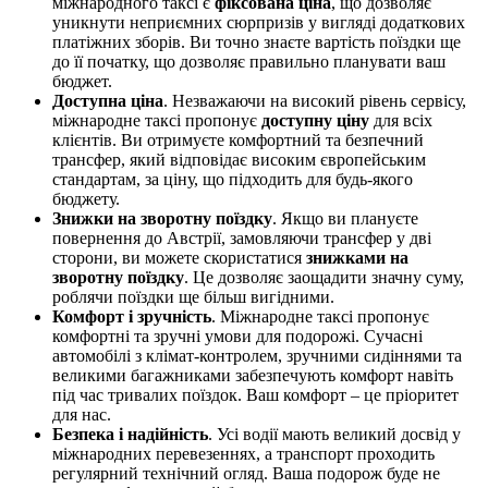
міжнародного таксі є
фіксована ціна
, що дозволяє
уникнути неприємних сюрпризів у вигляді додаткових
платіжних зборів. Ви точно знаєте вартість поїздки ще
до її початку, що дозволяє правильно планувати ваш
бюджет.
Доступна ціна
. Незважаючи на високий рівень сервісу,
міжнародне таксі пропонує
доступну ціну
для всіх
клієнтів. Ви отримуєте комфортний та безпечний
трансфер, який відповідає високим європейським
стандартам, за ціну, що підходить для будь-якого
бюджету.
Знижки на зворотну поїздку
. Якщо ви плануєте
повернення до Австрії, замовляючи трансфер у дві
сторони, ви можете скористатися
знижками на
зворотну поїздку
. Це дозволяє заощадити значну суму,
роблячи поїздки ще більш вигідними.
Комфорт і зручність
. Міжнародне таксі пропонує
комфортні та зручні умови для подорожі. Сучасні
автомобілі з клімат-контролем, зручними сидіннями та
великими багажниками забезпечують комфорт навіть
під час тривалих поїздок. Ваш комфорт – це пріоритет
для нас.
Безпека і надійність
. Усі водії мають великий досвід у
міжнародних перевезеннях, а транспорт проходить
регулярний технічний огляд. Ваша подорож буде не