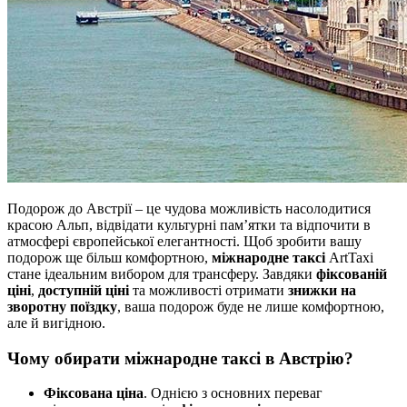
Подорож до Австрії – це чудова можливість насолодитися
красою Альп, відвідати культурні пам’ятки та відпочити в
атмосфері європейської елегантності. Щоб зробити вашу
подорож ще більш комфортною,
міжнародне таксі
ArtTaxi
стане ідеальним вибором для трансферу. Завдяки
фіксованій
ціні
,
доступній ціні
та можливості отримати
знижки на
зворотну поїздку
, ваша подорож буде не лише комфортною,
але й вигідною.
Чому обирати міжнародне таксі в Австрію?
Фіксована ціна
. Однією з основних переваг