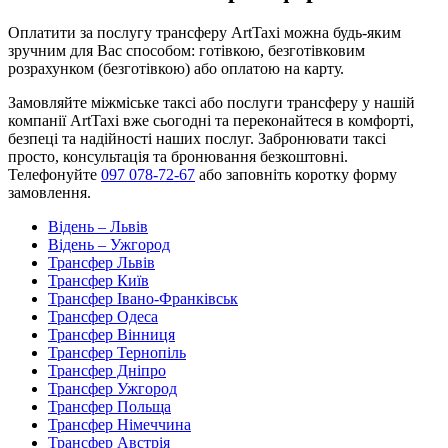
Оплатити за послугу трансферу ArtTaxi можна будь-яким
зручним для Вас способом: готівкою, безготівковим
розрахунком (безготівкою) або оплатою на карту.
Замовляйте міжміське таксі або послуги трансферу у нашій
компанії ArtTaxi вже сьогодні та переконайтеся в комфорті,
безпеці та надійності наших послуг. Забронювати таксі
просто, консультація та бронювання безкоштовні.
Телефонуйте
097 078-72-67
або заповніть коротку форму
замовлення.
Відень – Львів
Відень – Ужгород
Трансфер Львів
Трансфер Київ
Трансфер Івано-Франківськ
Трансфер Одеса
Трансфер Вінниця
Трансфер Тернопіль
Трансфер Дніпро
Трансфер Ужгород
Трансфер Польща
Трансфер Німеччина
Трансфер Австрія