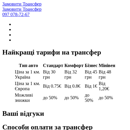
Замовити Трансфер
Замовити Трансфер
097 078-72-67
Найкращі тарифи на трансфер
Тип авто
Стандарт
Комфорт
Бізнес
Мінівен
Ціна за 1 км.
Від 30
Від 32
Від 45
Від 48
Україна
грн
грн
грн
грн
Ціна за 1 км.
Від
Від 0.75€
Від 0.8€
Від 1€
Європа
1,20€
Можливі
до
до 50%
до 50%
до 50%
знижки
50%
Ваші відгуки
Способи оплати за трансфер