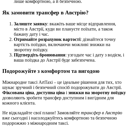
лише комфортною, а й безпечною.
Як замовити трансфер в Австрію?
Залиште заявку
: вкажіть ваше місце відправлення,
місто в Австрії, куди ви плануєте поїхати, а також
бажану дату і час.
Отримайте розрахунок вартості
: дізнайтеся точну
вартість поїздки, включаючи можливі знижки на
зворотну поїздку.
Підтвердіть бронювання
: узгодьте час і дату з водієм, і
ваша поїздка до Австрії буде забезпечена.
Подорожуйте з комфортом та вигодою
Міжнародне таксі ArtTaxi – це ідеальне рішення для тих, хто
шукає зручний і безпечний спосіб подорожувати до Австрії.
Фіксована ціна
,
доступна ціна
і
знижки на зворотну поїздку
дозволяють зробити трансфер доступним і вигідним для
кожного клієнта.
Не відкладайте свої плани! Замовляйте
трансфер в Австрію
вже сьогодні і насолоджуйтесь комфортною та безпечною
подорожжю з міжнародним таксі.