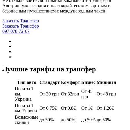
Не откладывайте свои планы! Заказывайте трансфер в
Австрию уже сегодня и наслаждайтесь комфортным и
безопасным путешествием с международным такси.
Заказать Трансфер
Заказать Трансфер
097 078-72-67
Лучшие тарифы на трансфер
Тип авто
Стандарт
Комфорт
Бизнес
Минивэн
Цена за 1
От 45
км.
От 30 грн
От 32грн
От 48 грн
грн
Украина
Цена за 1
От 0.75€
От 0.8€
От 1€
От 1,20€
км. Европа
Возможные
до 50%
до 50%
до 50%
до 50%
скидки