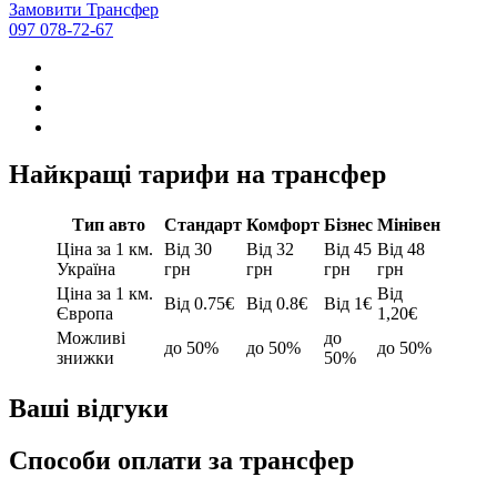
Замовити Трансфер
097 078-72-67
Найкращі тарифи на трансфер
Тип авто
Стандарт
Комфорт
Бізнес
Мінівен
Ціна за 1 км.
Від 30
Від 32
Від 45
Від 48
Україна
грн
грн
грн
грн
Ціна за 1 км.
Від
Від 0.75€
Від 0.8€
Від 1€
Європа
1,20€
Можливі
до
до 50%
до 50%
до 50%
знижки
50%
Ваші відгуки
Способи оплати за трансфер