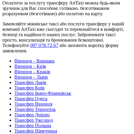
Оплатити за послугу трансферу ArtTaxi можна будь-яким
зручним для Вас способом: готівкою, безготівковим
розрахунком (безготівкою) або оплатою на карту.
Замовляйте міжміське таксі або послуги трансферу у нашій
компанії ArtTaxi вже сьогодні та переконайтеся в комфорті,
безпеці та надійності наших послуг. Забронювати таксі
просто, консультація та бронювання безкоштовні.
Телефонуйте
097 078-72-67
або заповніть коротку форму
замовлення.
Вінниця – Варшава
Вінниця – Київ
Вінниця – Краків
Вінниця – Львів
Трансфер Львів
Трансфер Київ
Трансфер Івано-Франківськ
Трансфер Одеса
Трансфер Вінниця
Трансфер Тернопіль
Трансфер Дніпро
Трансфер Ужгород
Трансфер Польща
Трансфер Німеччина