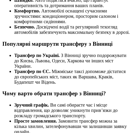
Швидко.
Авто подається вчасно, що гарантує
оперативність та дотримання ваших планів.
Комфортно.
Автомобілі оснащені сучасними
зручностями: кондиціонером, просторим салоном і
комфортними сидіннями.
Безпечно.
Досвідчені водії та регулярний техогляд
автомобілів забезпечують максимальну безпеку в дорозі.
Популярні маршрути трансферу з Вінниці
Трансфер по Україні.
З Вінниці зручно подорожувати
до Києва, Львова, Одеси, Харкова чи інших міст
України.
Трансфер по ЄС.
Міжміське таксі допоможе дістатися
до європейських міст, таких як Варшава, Краків,
Будапешт чи Відень.
Чому варто обрати трансфер з Вінниці?
Зручний графік.
Ви самі обираєте час і місце
відправлення, що дозволяє уникнути прив’язки до
розкладу громадського транспорту.
Просте замовлення.
Замовити трансфер можна за
кілька хвилин, зателефонувавши чи залишивши заявку
онлайн.