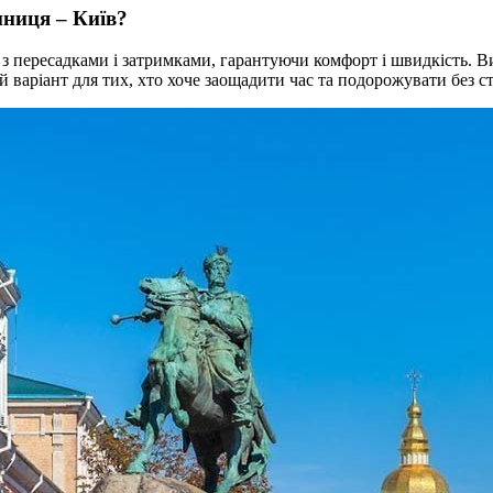
нниця – Київ?
з пересадками і затримками, гарантуючи комфорт і швидкість. Ви
й варіант для тих, хто хоче заощадити час та подорожувати без ст