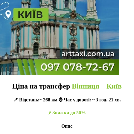
Ціна на трансфер
Вінниця – Київ
📍 Відстань:~ 268 км ⌚️ Час у дорозі: ~ 3 год. 21 хв.
⚡️ Знижки до 50%
Опис