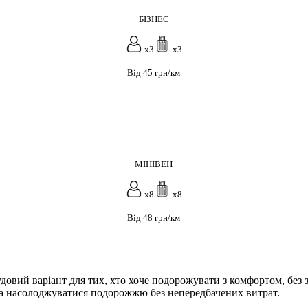
БІЗНЕС
x3
x3
Від 45 грн/км
МІНІВЕН
x8
x8
Від 48 грн/км
удовий варіант для тих, хто хоче подорожувати з комфортом, без
та насолоджуватися подорожжю без непередбачених витрат.