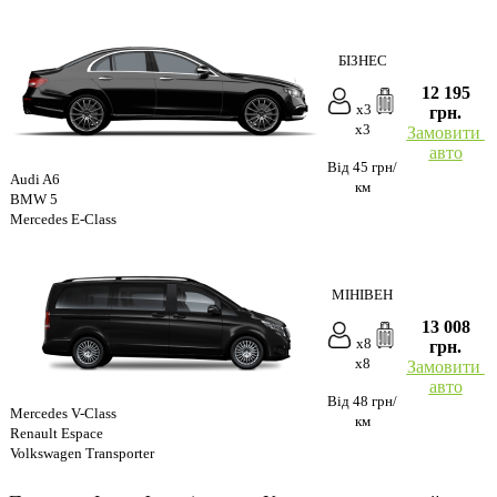
БІЗНЕС
12 195
x3
грн.
x3
Замовити
авто
Від 45 грн/
Audi A6
км
BMW 5
Mercedes E-Class
МІНІВЕН
13 008
x8
грн.
x8
Замовити
авто
Від 48 грн/
Mercedes V-Class
км
Renault Espace
Volkswagen Transporter