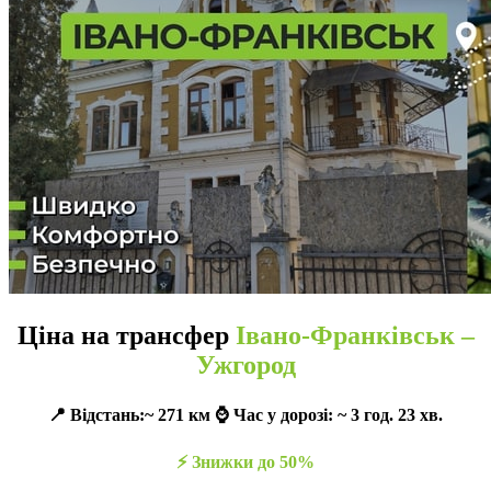
Ціна на трансфер
Івано-Франківськ –
Ужгород
📍 Відстань:~ 271 км ⌚️ Час у дорозі: ~ 3 год. 23 хв.
⚡️ Знижки до 50%