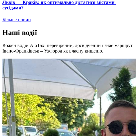
Львів — Краків: як оптимально дістатися містами-
сусідами?
Більше новин
Наші водії
Кожен водій AtoTaxi перевірений, досвідчений і знає маршрут
Івано-Франківськ – Ужгород як власну кишеню.