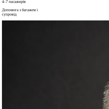
4–7 пасажирів
Допомога з багажем і
супровід