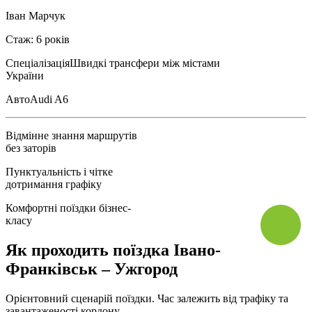
Іван Марчук
Стаж: 6 років
Спеціалізація
Швидкі трансфери між містами
України
Авто
Audi A6
Відмінне знання маршрутів
без заторів
Пунктуальність і чітке
дотримання графіку
Комфортні поїздки бізнес-
класу
Як проходить поїздка Івано-
Франківськ – Ужгород
Орієнтовний сценарій поїздки. Час залежить від трафіку та
завантаженості кордону.