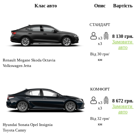
Клас авто
Опис
Вартість
СТАНДАРТ
8 130 грн.
x3
Замовити
x3
авто
Від 30 грн/
км
Renault Megane Skoda Octavia
Volkswagen Jetta
КОМФОРТ
8 672 грн.
x3
Замовити
x3
авто
Від 32 грн/
км
Hyundai Sonata Opel Insignia
Toyota Camry