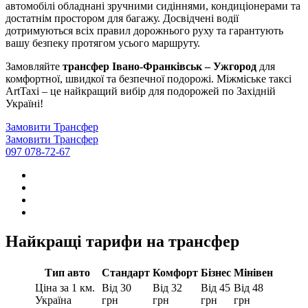
автомобілі обладнані зручними сидіннями, кондиціонерами та
достатнім простором для багажу. Досвідчені водії
дотримуються всіх правил дорожнього руху та гарантують
вашу безпеку протягом усього маршруту.
Замовляйте
трансфер Івано-Франківськ – Ужгород
для
комфортної, швидкої та безпечної подорожі. Міжміське таксі
ArtTaxi – це найкращий вибір для подорожей по Західній
Україні!
Замовити Трансфер
Замовити Трансфер
097 078-72-67
Найкращі тарифи на трансфер
Тип авто
Стандарт
Комфорт
Бізнес
Мінівен
Ціна за 1 км.
Від 30
Від 32
Від 45
Від 48
Україна
грн
грн
грн
грн