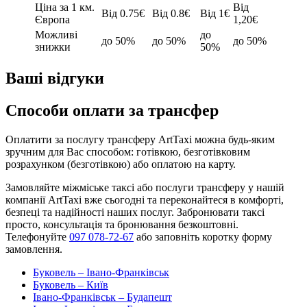
Ціна за 1 км.
Від
Від 0.75€
Від 0.8€
Від 1€
Європа
1,20€
Можливі
до
до 50%
до 50%
до 50%
знижки
50%
Ваші відгуки
Способи оплати за трансфер
Оплатити за послугу трансферу ArtTaxi можна будь-яким
зручним для Вас способом: готівкою, безготівковим
розрахунком (безготівкою) або оплатою на карту.
Замовляйте міжміське таксі або послуги трансферу у нашій
компанії ArtTaxi вже сьогодні та переконайтеся в комфорті,
безпеці та надійності наших послуг. Забронювати таксі
просто, консультація та бронювання безкоштовні.
Телефонуйте
097 078-72-67
або заповніть коротку форму
замовлення.
Буковель – Івано-Франківськ
Буковель – Київ
Івано-Франківськ – Будапешт