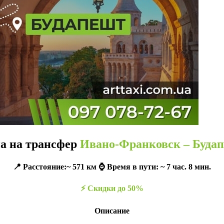
а на трансфер
Ивано-Франковск – Буда
📍 Расстояние:~ 571 км ⌚️ Время в пути: ~ 7 час. 8 мин.
⚡️ Скидки до 50%
Описание