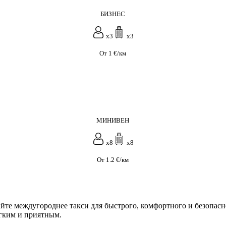
БИЗНЕС
x3
x3
От 1 €/км
МИНИВЕН
x8
x8
От 1.2 €/км
те междугороднее такси для быстрого, комфортного и безопасно
гким и приятным.