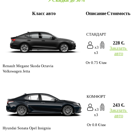
⚡️ Скидки до 50%
Класс авто
Описание
Стоимость
СТАНДАРТ
228 €.
x3
Заказать
x3
авто
От 0.75 €/км
Renault Megane Skoda Octavia
Volkswagen Jetta
КОМФОРТ
243 €.
x3
Заказать
x3
авто
От 0.8 €/км
Hyundai Sonata Opel Insignia