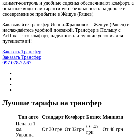
климат-контроль и удобные сиденья обеспечивают комфорт, а
опытные водители гарантируют безопасность на дороге и
своевременное прибытие в Жешув (Ряшев).
Заказывайте трансфер Ивано-Франковск – Жешув (Ряшев) и
наслаждайтесь удобной поездкой. Трансфер в Польшу с
ArtTaxi – это комфорт, надежность и лучшие условия для
путешествий!
Заказать Трансфер
Заказать Трансфер
097 078-72-67
Лучшие тарифы на трансфер
Тип авто
Стандарт
Комфорт
Бизнес
Минивэн
Цена за 1
От 45
км.
От 30 грн
От 32грн
От 48 грн
грн
Украина