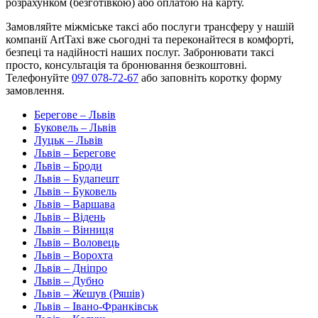
розрахунком (безготівкою) або оплатою на карту.
Замовляйте міжміське таксі або послуги трансферу у нашій
компанії ArtTaxi вже сьогодні та переконайтеся в комфорті,
безпеці та надійності наших послуг. Забронювати таксі
просто, консультація та бронювання безкоштовні.
Телефонуйте
097 078-72-67
або заповніть коротку форму
замовлення.
Берегове – Львів
Буковель – Львів
Луцьк – Львів
Львів – Берегове
Львів – Броди
Львів – Будапешт
Львів – Буковель
Львів – Варшава
Львів – Відень
Львів – Вінниця
Львів – Воловець
Львів – Ворохта
Львів – Дніпро
Львів – Дубно
Львів – Жешув (Ряшів)
Львів – Івано-Франківськ