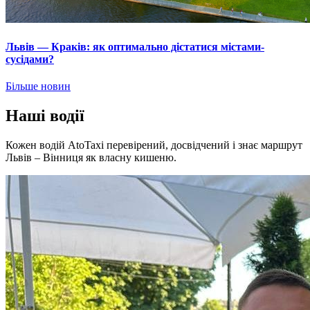
Львів — Краків: як оптимально дістатися містами-
сусідами?
Більше новин
Наші водії
Кожен водій AtoTaxi перевірений, досвідчений і знає маршрут
Львів – Вінниця як власну кишеню.