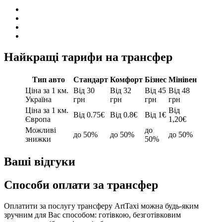
Найкращі тарифи на трансфер
Тип авто
Стандарт
Комфорт
Бізнес
Мінівен
Ціна за 1 км.
Від 30
Від 32
Від 45
Від 48
Україна
грн
грн
грн
грн
Ціна за 1 км.
Від
Від 0.75€
Від 0.8€
Від 1€
Європа
1,20€
Можливі
до
до 50%
до 50%
до 50%
знижки
50%
Ваші відгуки
Способи оплати за трансфер
Оплатити за послугу трансферу ArtTaxi можна будь-яким
зручним для Вас способом: готівкою, безготівковим