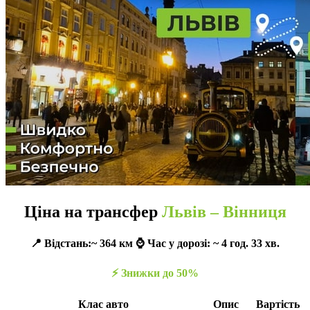
Ціна на трансфер
Львів – Вінниця
📍 Відстань:~ 364 км ⌚️ Час у дорозі: ~ 4 год. 33 хв.
⚡️ Знижки до 50%
Клас авто
Опис
Вартість