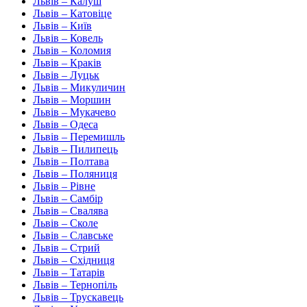
Львів – Калуш
Львів – Катовіце
Львів – Київ
Львів – Ковель
Львів – Коломия
Львів – Краків
Львів – Луцьк
Львів – Микуличин
Львів – Моршин
Львів – Мукачево
Львів – Одеса
Львів – Перемишль
Львів – Пилипець
Львів – Полтава
Львів – Поляниця
Львів – Рівне
Львів – Самбір
Львів – Свалява
Львів – Сколе
Львів – Славське
Львів – Стрий
Львів – Східниця
Львів – Татарів
Львів – Тернопіль
Львів – Трускавець