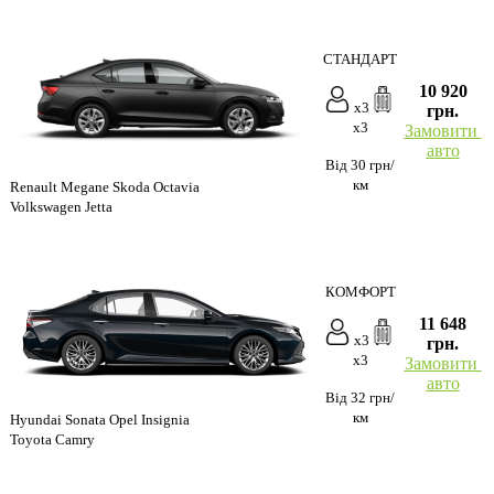
СТАНДАРТ
10 920
x3
грн.
x3
Замовити
авто
Від 30 грн/
км
Renault Megane Skoda Octavia
Volkswagen Jetta
КОМФОРТ
11 648
x3
грн.
x3
Замовити
авто
Від 32 грн/
км
Hyundai Sonata Opel Insignia
Toyota Camry