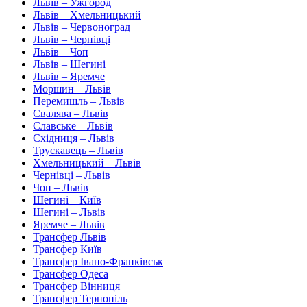
Львів – Ужгород
Львів – Хмельницький
Львів – Червоноград
Львів – Чернівці
Львів – Чоп
Львів – Шегині
Львів – Яремче
Моршин – Львів
Перемишль – Львів
Свалява – Львів
Славське – Львів
Східниця – Львів
Трускавець – Львів
Хмельницький – Львів
Чернівці – Львів
Чоп – Львів
Шегині – Київ
Шегині – Львів
Яремче – Львів
Трансфер Львів
Трансфер Київ
Трансфер Івано-Франківськ
Трансфер Одеса
Трансфер Вінниця
Трансфер Тернопіль