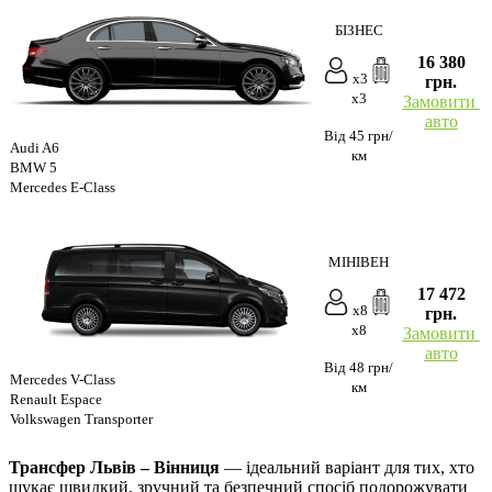
БІЗНЕС
16 380
x3
грн.
x3
Замовити
авто
Від 45 грн/
Audi A6
км
BMW 5
Mercedes E-Class
МІНІВЕН
17 472
x8
грн.
x8
Замовити
авто
Від 48 грн/
Mercedes V-Class
км
Renault Espace
Volkswagen Transporter
Трансфер Львів – Вінниця
— ідеальний варіант для тих, хто
шукає швидкий, зручний та безпечний спосіб подорожувати