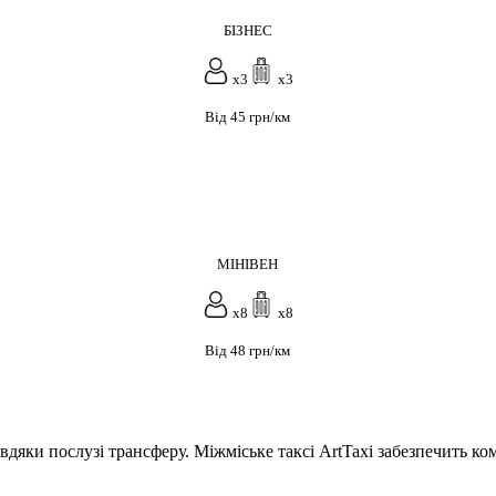
БІЗНЕС
x3
x3
Від 45 грн/км
МІНІВЕН
x8
x8
Від 48 грн/км
дяки послузі трансферу. Міжміське таксі ArtTaxi забезпечить к