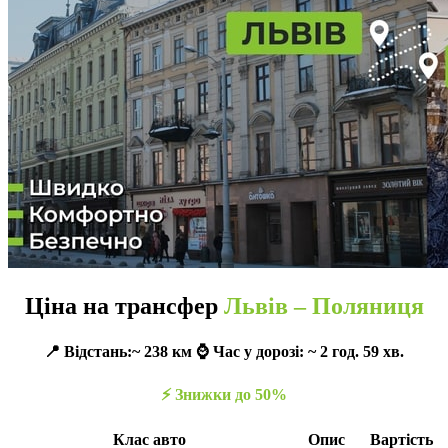
Ціна на трансфер
Львів – Поляниця
📍 Відстань:~ 238 км ⌚️ Час у дорозі: ~ 2 год. 59 хв.
⚡️ Знижки до 50%
Клас авто
Опис
Вартість