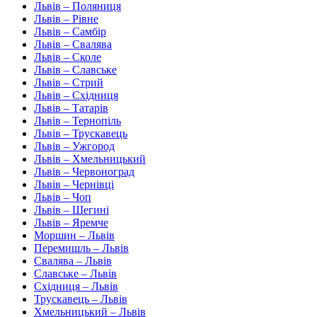
Львів – Поляниця
Львів – Рівне
Львів – Самбір
Львів – Свалява
Львів – Сколе
Львів – Славське
Львів – Стрий
Львів – Східниця
Львів – Татарів
Львів – Тернопіль
Львів – Трускавець
Львів – Ужгород
Львів – Хмельницький
Львів – Червоноград
Львів – Чернівці
Львів – Чоп
Львів – Шегині
Львів – Яремче
Моршин – Львів
Перемишль – Львів
Свалява – Львів
Славське – Львів
Східниця – Львів
Трускавець – Львів
Хмельницький – Львів