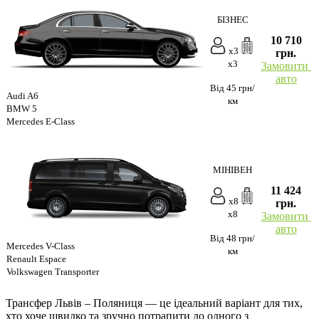
БІЗНЕС
10 710
x3
грн.
x3
Замовити
авто
Від 45 грн/
Audi A6
км
BMW 5
Mercedes E-Class
МІНІВЕН
11 424
x8
грн.
x8
Замовити
авто
Від 48 грн/
Mercedes V-Class
км
Renault Espace
Volkswagen Transporter
Трансфер Львів – Поляниця — це ідеальний варіант для тих,
хто хоче швидко та зручно потрапити до одного з