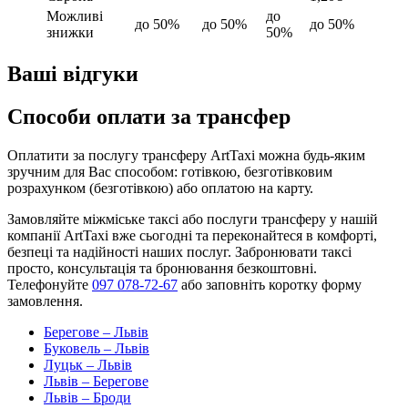
Можливі
до
до 50%
до 50%
до 50%
знижки
50%
Ваші відгуки
Способи оплати за трансфер
Оплатити за послугу трансферу ArtTaxi можна будь-яким
зручним для Вас способом: готівкою, безготівковим
розрахунком (безготівкою) або оплатою на карту.
Замовляйте міжміське таксі або послуги трансферу у нашій
компанії ArtTaxi вже сьогодні та переконайтеся в комфорті,
безпеці та надійності наших послуг. Забронювати таксі
просто, консультація та бронювання безкоштовні.
Телефонуйте
097 078-72-67
або заповніть коротку форму
замовлення.
Берегове – Львів
Буковель – Львів
Луцьк – Львів
Львів – Берегове
Львів – Броди