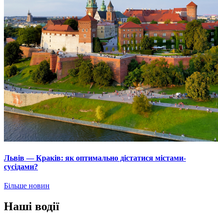
Львів — Краків: як оптимально дістатися містами-
сусідами?
Більше новин
Наші водії