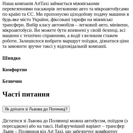
Наша компанія ArtTaxi займається міжміськими
перевезеннями пасажирів легковими авто та мікроавтобусами
по країні та ЄС. Ми пропонуємо цілодобову подачу машини в
будь-яке місто України, фіксовані тарифи на міжміські
трансфери. Вибір класу автомобіля – легковий авто, мінівени,
мікроавтобуси. Ви можете бути впевнені у своїй безпеці, всі
машини є технічно справними, а водії з великим стажем
роботи. Залишилося вибрати маршрут поїздки, дізнатися ціни
та замовити зручне таксі у відповідальній компанії.
Швидко
Комфортно
Безпечно
Часті питання
Як доїхати зі Львова до Поляниці?
Дістатися зі Львова до Поляниці можна автобусом, поїздом (з
пересадкою) або на таксі. Найзручніший варіант – трансфер
Львів – Поляниця від Art Taxi, що забезпечує комфортну