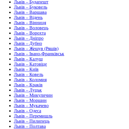
Львів – Будапешт
Львів – Буковель
Львів – Варшава
Львів – Відень
Львів – Вінниця
Львів – Воловець
Львів – Ворохта
Львів – Дніпро
Львів – Дубно
Львів – Жешув (Ряшів)
Львів – Івано-Франківськ
Львів – Калуш
Львів – Катовіце
Львів – Київ
Львів – Ковель
Львів – Коломия
Львів – Краків
Львів – Луцьк
Львів – Микуличин
Львів – Моршин
Львів – Мукачево
Львів – Одеса
Львів – Перемишль
Львів – Пилипець
Львів – Полтава