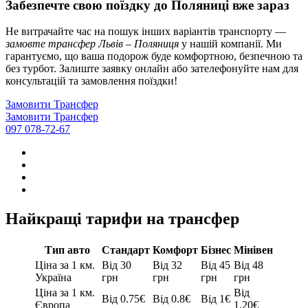
Забезпечте свою поїздку до Поляниці вже зараз
Не витрачайте час на пошук інших варіантів транспорту —
замовте трансфер Львів – Поляниця
у нашій компанії. Ми
гарантуємо, що ваша подорож буде комфортною, безпечною та
без турбот. Залиште заявку онлайн або зателефонуйте нам для
консультацій та замовлення поїздки!
Замовити Трансфер
Замовити Трансфер
097 078-72-67
Найкращі тарифи на трансфер
Тип авто
Стандарт
Комфорт
Бізнес
Мінівен
Ціна за 1 км.
Від 30
Від 32
Від 45
Від 48
Україна
грн
грн
грн
грн
Ціна за 1 км.
Від
Від 0.75€
Від 0.8€
Від 1€
Європа
1,20€