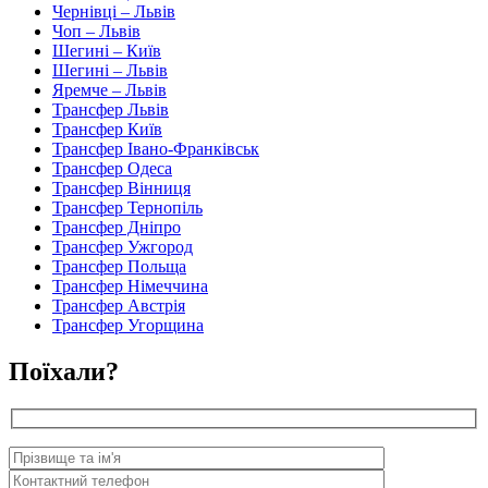
Чернівці – Львів
Чоп – Львів
Шегині – Київ
Шегині – Львів
Яремче – Львів
Трансфер Львів
Трансфер Київ
Трансфер Івано-Франківськ
Трансфер Одеса
Трансфер Вінниця
Трансфер Тернопіль
Трансфер Дніпро
Трансфер Ужгород
Трансфер Польща
Трансфер Німеччина
Трансфер Австрія
Трансфер Угорщина
Поїхали?