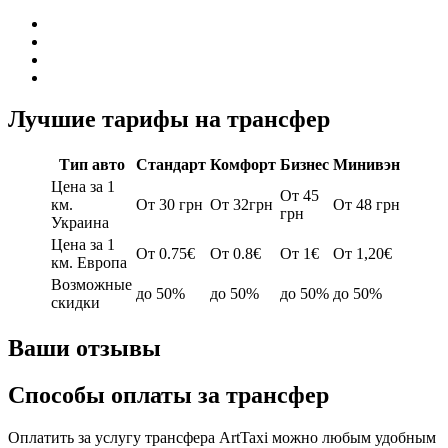
Лучшие тарифы на трансфер
Тип авто
Стандарт
Комфорт
Бизнес
Минивэн
Цена за 1
От 45
км.
От 30 грн
От 32грн
От 48 грн
грн
Украина
Цена за 1
От 0.75€
От 0.8€
От 1€
От 1,20€
км. Европа
Возможные
до 50%
до 50%
до 50%
до 50%
скидки
Ваши отзывы
Способы оплаты за трансфер
Оплатить за услугу трансфера ArtTaxi можно любым удобным