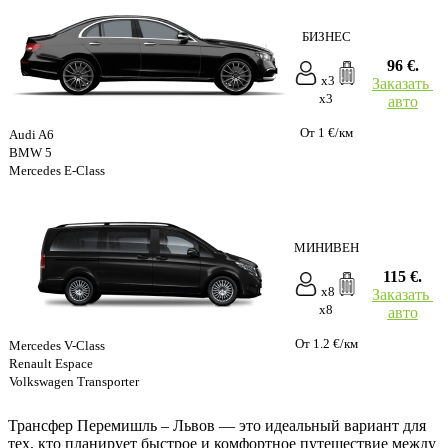
БИЗНЕС
96 €.
x3
Заказать
x3
авто
От 1 €/км
Audi A6
BMW 5
Mercedes E-Class
МИНИВЕН
115 €.
x8
Заказать
x8
авто
От 1.2 €/км
Mercedes V-Class
Renault Espace
Volkswagen Transporter
Трансфер Перемишль – Львов — это идеальный вариант для
тех, кто планирует быстрое и комфортное путешествие между