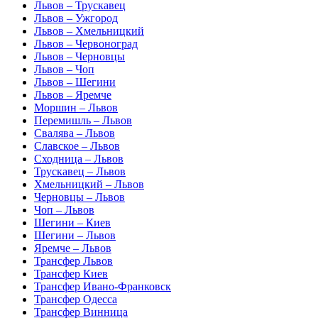
Львов – Трускавец
Львов – Ужгород
Львов – Хмельницкий
Львов – Червоноград
Львов – Черновцы
Львов – Чоп
Львов – Шегини
Львов – Яремче
Моршин – Львов
Перемишль – Львов
Свалява – Львов
Славское – Львов
Сходница – Львов
Трускавец – Львов
Хмельницкий – Львов
Черновцы – Львов
Чоп – Львов
Шегини – Киев
Шегини – Львов
Яремче – Львов
Трансфер Львов
Трансфер Киев
Трансфер Ивано-Франковск
Трансфер Одесса
Трансфер Винница