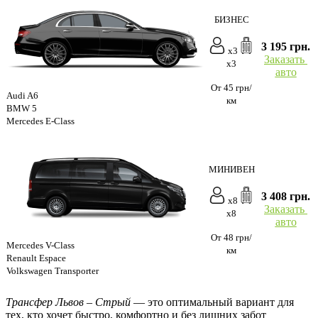
БИЗНЕС
3 195 грн.
x3
Заказать
x3
авто
От 45 грн/
Audi A6
км
BMW 5
Mercedes E-Class
МИНИВЕН
3 408 грн.
x8
Заказать
x8
авто
От 48 грн/
Mercedes V-Class
км
Renault Espace
Volkswagen Transporter
Трансфер Львов – Стрый
— это оптимальный вариант для
тех, кто хочет быстро, комфортно и без лишних забот