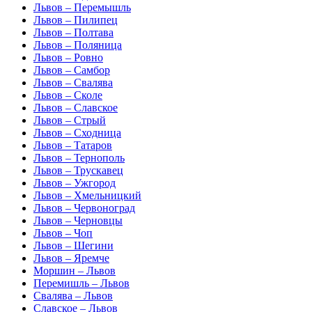
Львов – Перемышль
Львов – Пилипец
Львов – Полтава
Львов – Поляница
Львов – Ровно
Львов – Самбор
Львов – Свалява
Львов – Сколе
Львов – Славское
Львов – Стрый
Львов – Сходница
Львов – Татаров
Львов – Тернополь
Львов – Трускавец
Львов – Ужгород
Львов – Хмельницкий
Львов – Червоноград
Львов – Черновцы
Львов – Чоп
Львов – Шегини
Львов – Яремче
Моршин – Львов
Перемишль – Львов
Свалява – Львов
Славское – Львов