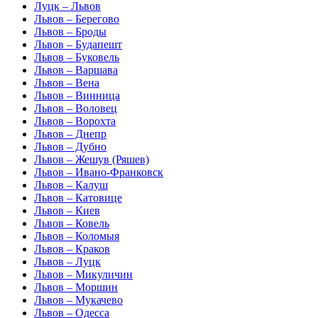
Луцк – Львов
Львов – Берегово
Львов – Броды
Львов – Будапешт
Львов – Буковель
Львов – Варшава
Львов – Вена
Львов – Винница
Львов – Воловец
Львов – Ворохта
Львов – Днепр
Львов – Дубно
Львов – Жешув (Ряшев)
Львов – Ивано-Франковск
Львов – Калуш
Львов – Катовице
Львов – Киев
Львов – Ковель
Львов – Коломыя
Львов – Краков
Львов – Луцк
Львов – Микуличин
Львов – Моршин
Львов – Мукачево
Львов – Одесса