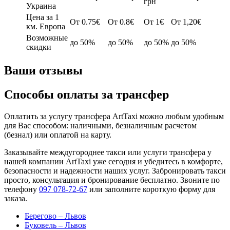
грн
Украина
Цена за 1
От 0.75€
От 0.8€
От 1€
От 1,20€
км. Европа
Возможные
до 50%
до 50%
до 50%
до 50%
скидки
Ваши отзывы
Способы оплаты за трансфер
Оплатить за услугу трансфера ArtTaxi можно любым удобным
для Вас способом: наличными, безналичным расчетом
(безнал) или оплатой на карту.
Заказывайте междугороднее такси или услуги трансфера у
нашей компании ArtTaxi уже сегодня и убедитесь в комфорте,
безопасности и надежности наших услуг. Забронировать такси
просто, консультация и бронирование бесплатно. Звоните по
телефону
097 078-72-67
или заполните короткую форму для
заказа.
Берегово – Львов
Буковель – Львов