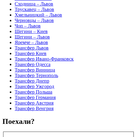
Сходница – Львов
Трускавец – Львов
Хмельницкий – Львов
Черновцы – Львов
Чоп – Львов
Шегини – Киев
Шегини – Львов
Яремче – Львов
Трансфер Львов
Трансфер Киев
Трансфер Ивано-Франковск
Трансфер Одесса
Трансфер Винница
Трансфер Тернополь
Трансфер Днепр
Трансфер Ужгород
Трансфер Польша
Трансфер Германия
Трансфер Австрия
Трансфер Венгрия
Поехали?