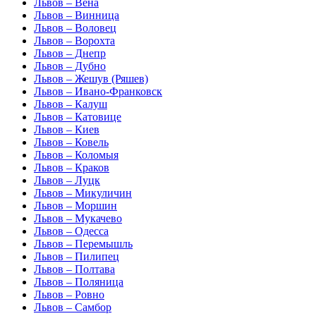
Львов – Вена
Львов – Винница
Львов – Воловец
Львов – Ворохта
Львов – Днепр
Львов – Дубно
Львов – Жешув (Ряшев)
Львов – Ивано-Франковск
Львов – Калуш
Львов – Катовице
Львов – Киев
Львов – Ковель
Львов – Коломыя
Львов – Краков
Львов – Луцк
Львов – Микуличин
Львов – Моршин
Львов – Мукачево
Львов – Одесса
Львов – Перемышль
Львов – Пилипец
Львов – Полтава
Львов – Поляница
Львов – Ровно
Львов – Самбор