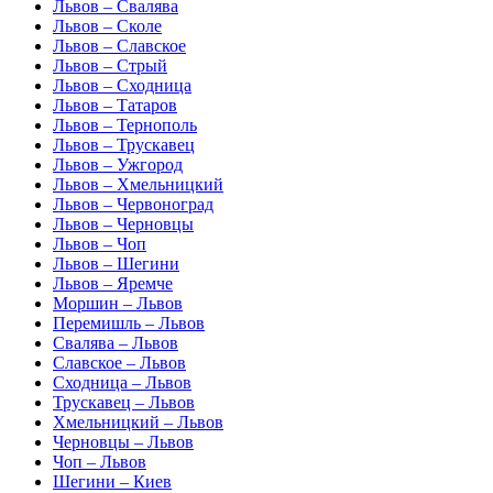
Львов – Свалява
Львов – Сколе
Львов – Славское
Львов – Стрый
Львов – Сходница
Львов – Татаров
Львов – Тернополь
Львов – Трускавец
Львов – Ужгород
Львов – Хмельницкий
Львов – Червоноград
Львов – Черновцы
Львов – Чоп
Львов – Шегини
Львов – Яремче
Моршин – Львов
Перемишль – Львов
Свалява – Львов
Славское – Львов
Сходница – Львов
Трускавец – Львов
Хмельницкий – Львов
Черновцы – Львов
Чоп – Львов
Шегини – Киев