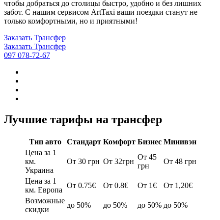
чтобы добраться до столицы быстро, удобно и без лишних
забот. С нашим сервисом ArtTaxi ваши поездки станут не
только комфортными, но и приятными!
Заказать Трансфер
Заказать Трансфер
097 078-72-67
Лучшие тарифы на трансфер
Тип авто
Стандарт
Комфорт
Бизнес
Минивэн
Цена за 1
От 45
км.
От 30 грн
От 32грн
От 48 грн
грн
Украина
Цена за 1
От 0.75€
От 0.8€
От 1€
От 1,20€
км. Европа
Возможные
до 50%
до 50%
до 50%
до 50%
скидки