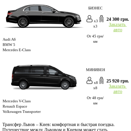
БИЗНЕС
24 300 грн.
x3
Заказать
x3
авто
От 45 грн/
Audi A6
км
BMW 5
Mercedes E-Class
МИНИВЕН
25 920 грн.
x8
Заказать
x8
авто
От 48 грн/
Mercedes V-Class
км
Renault Espace
Volkswagen Transporter
Трансфер Львов – Киев: комфортная и быстрая поездка.
Путешествие между Львовом и Киевом может стать