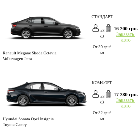
СТАНДАРТ
16 200 грн.
x3
Заказать
x3
авто
От 30 грн/
км
Renault Megane Skoda Octavia
Volkswagen Jetta
КОМФОРТ
17 280 грн.
x3
Заказать
x3
авто
От 32 грн/
км
Hyundai Sonata Opel Insignia
Toyota Camry