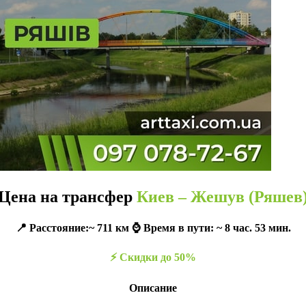
Цена на трансфер
Киев – Жешув (Ряшев
📍 Расстояние:~ 711 км ⌚️ Время в пути: ~ 8 час. 53 мин.
⚡️ Скидки до 50%
Описание