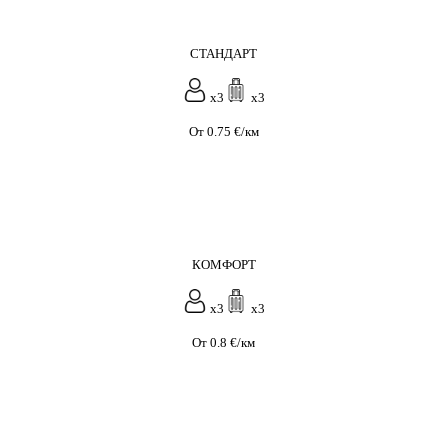
СТАНДАРТ
x3
x3
От 0.75 €/км
КОМФОРТ
x3
x3
От 0.8 €/км