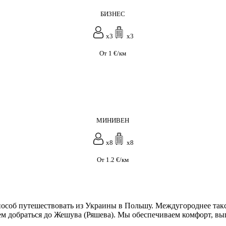
БИЗНЕС
x3
x3
От 1 €/км
МИНИВЕН
x8
x8
От 1.2 €/км
особ путешествовать из Украины в Польшу. Междугороднее такс
лем добраться до Жешува (Ряшева). Мы обеспечиваем комфорт, в