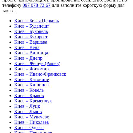
телефону
097 078-72-67
или заполните короткую форму для
заказа.
Киев – Белая Церковь
Киев – Будапешт
Киев – Буковель
Киев – Бухарест
Киев – Варшава
Киев – Вена
Киев – Винница
Киев – Днепр
Киев – Жешув (Ряшев)
Киев – Житомир
Киев – Ивано-Франковск
Киев – Катовице
Киев – Кишинев
Киев – Ковель
Киев – Краков
Киев – Кременчук
Киев – Луцк
Киев – Львов
Киев – Мукачево
Киев – Николаев
Киев – Одесса
Киев – Перемишль