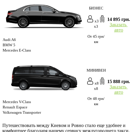
БИЗНЕС
14 895 грн.
x3
Заказать
x3
авто
От 45 грн/
Audi A6
км
BMW 5
Mercedes E-Class
МИНИВЕН
15 888 грн.
x8
Заказать
x8
авто
От 48 грн/
Mercedes V-Class
км
Renault Espace
Volkswagen Transporter
Путешествовать между Киевом и Ровно стало еще удобнее и
комфортнее благодаря нашему сервису междугороднего такси.