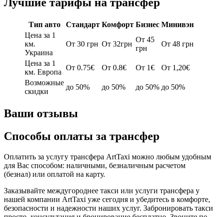
Лучшие тарифы на трансфер
Тип авто
Стандарт
Комфорт
Бизнес
Минивэн
Цена за 1
От 45
км.
От 30 грн
От 32грн
От 48 грн
грн
Украина
Цена за 1
От 0.75€
От 0.8€
От 1€
От 1,20€
км. Европа
Возможные
до 50%
до 50%
до 50%
до 50%
скидки
Ваши отзывы
Способы оплаты за трансфер
Оплатить за услугу трансфера ArtTaxi можно любым удобным
для Вас способом: наличными, безналичным расчетом
(безнал) или оплатой на карту.
Заказывайте междугороднее такси или услуги трансфера у
нашей компании ArtTaxi уже сегодня и убедитесь в комфорте,
безопасности и надежности наших услуг. Забронировать такси
просто, консультация и бронирование бесплатно. Звоните по