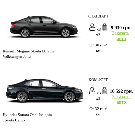
СТАНДАРТ
9 930 грн.
x3
Заказать
x3
авто
От 30 грн/
км
Renault Megane Skoda Octavia
Volkswagen Jetta
КОМФОРТ
10 592 грн.
x3
Заказать
x3
авто
От 32 грн/
км
Hyundai Sonata Opel Insignia
Toyota Camry