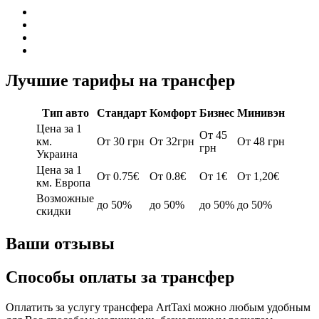
Лучшие тарифы на трансфер
Тип авто
Стандарт
Комфорт
Бизнес
Минивэн
Цена за 1
От 45
км.
От 30 грн
От 32грн
От 48 грн
грн
Украина
Цена за 1
От 0.75€
От 0.8€
От 1€
От 1,20€
км. Европа
Возможные
до 50%
до 50%
до 50%
до 50%
скидки
Ваши отзывы
Способы оплаты за трансфер
Оплатить за услугу трансфера ArtTaxi можно любым удобным