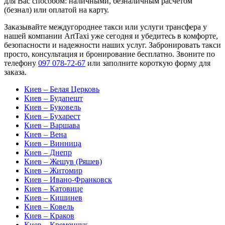
для Вас способом: наличными, безналичным расчетом
(безнал) или оплатой на карту.
Заказывайте междугороднее такси или услуги трансфера у
нашей компании ArtTaxi уже сегодня и убедитесь в комфорте,
безопасности и надежности наших услуг. Забронировать такси
просто, консультация и бронирование бесплатно. Звоните по
телефону
097 078-72-67
или заполните короткую форму для
заказа.
Киев – Белая Церковь
Киев – Будапешт
Киев – Буковель
Киев – Бухарест
Киев – Варшава
Киев – Вена
Киев – Винница
Киев – Днепр
Киев – Жешув (Ряшев)
Киев – Житомир
Киев – Ивано-Франковск
Киев – Катовице
Киев – Кишинев
Киев – Ковель
Киев – Краков
Киев – Кременчук