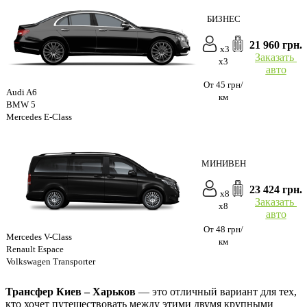
БИЗНЕС
21 960 грн.
x3
Заказать
x3
авто
От 45 грн/
Audi A6
км
BMW 5
Mercedes E-Class
МИНИВЕН
23 424 грн.
x8
Заказать
x8
авто
От 48 грн/
Mercedes V-Class
км
Renault Espace
Volkswagen Transporter
Трансфер Киев – Харьков
— это отличный вариант для тех,
кто хочет путешествовать между этими двумя крупными