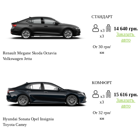
СТАНДАРТ
14 640 грн.
x3
Заказать
x3
авто
От 30 грн/
км
Renault Megane Skoda Octavia
Volkswagen Jetta
КОМФОРТ
15 616 грн.
x3
Заказать
x3
авто
От 32 грн/
км
Hyundai Sonata Opel Insignia
Toyota Camry