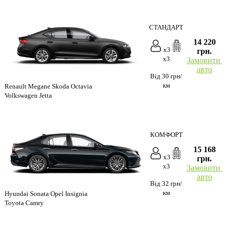
СТАНДАРТ
14 220
x3
грн.
x3
Замовити
авто
Від 30 грн/
км
Renault Megane Skoda Octavia
Volkswagen Jetta
КОМФОРТ
15 168
x3
грн.
x3
Замовити
авто
Від 32 грн/
км
Hyundai Sonata Opel Insignia
Toyota Camry