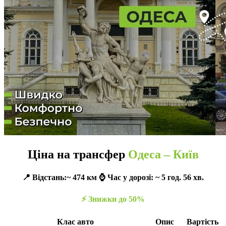
Ціна на трансфер
Одеса – Київ
📍 Відстань:~ 474 км ⌚️ Час у дорозі: ~ 5 год. 56 хв.
⚡️ Знижки до 50%
Клас авто
Опис
Вартість