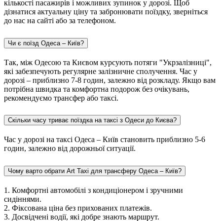
кількості пасажирів і можливих зупинок у дорозі. Щоб
дізнатися актуальну ціну та забронювати поїздку, зверніться
до нас на сайті або за телефоном.
Чи є поїзд Одеса – Київ?
Так, між Одесою та Києвом курсують потяги "Укрзалізниці",
які забезпечують регулярне залізничне сполучення. Час у
дорозі – приблизно 7-8 годин, залежно від розкладу. Якщо вам
потрібна швидка та комфортна подорож без очікувань,
рекомендуємо трансфер або таксі.
Скільки часу триває поїздка на таксі з Одеси до Києва?
Час у дорозі на таксі Одеса – Київ становить приблизно 5-6
годин, залежно від дорожньої ситуації.
Чому варто обрати Art Taxi для трансферу Одеса – Київ?
1. Комфортні автомобілі з кондиціонером і зручними
сидіннями.
2. Фіксована ціна без прихованих платежів.
3. Досвідчені водії, які добре знають маршрут.