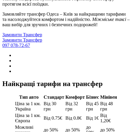
протягом всієї поїздки.
Замовляйте трансфер Одеса – Київ за найкращими тарифами
та насолоджуйтеся комфортом і надійністю.
Міжміське таксі
–
ваш вибір для зручних і безпечних подорожей!
Замовити Трансфер
Замовити Трансфер
097 078-72-67
Найкращі тарифи на трансфер
Тип авто
Стандарт
Комфорт
Бізнес
Мінівен
Ціна за 1 км.
Від 30
Від 32
Від 45
Від 48
Україна
грн
грн
грн
грн
Ціна за 1 км.
Від
Від 0.75€
Від 0.8€
Від 1€
Європа
1,20€
Можливі
до
до 50%
до 50%
до 50%