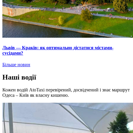
Львів — Краків: як оптимально дістатися містами-
сусідами?
Більше новин
Наші водії
Кожен водій AtoTaxi перевірений, досвідчений і знає маршрут
Одеса – Київ як власну кишеню.