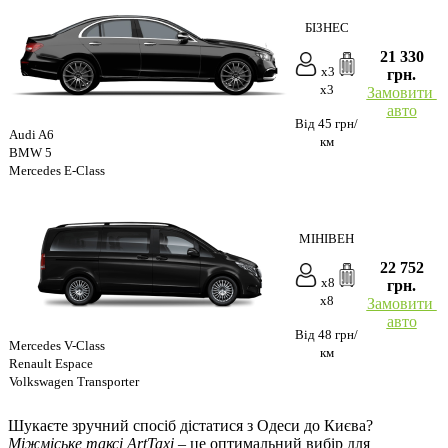
БІЗНЕС
21 330
x3
грн.
x3
Замовити
авто
Від 45 грн/
Audi A6
км
BMW 5
Mercedes E-Class
МІНІВЕН
22 752
x8
грн.
x8
Замовити
авто
Від 48 грн/
Mercedes V-Class
км
Renault Espace
Volkswagen Transporter
Шукаєте зручний спосіб дістатися з Одеси до Києва?
Міжміське таксі ArtTaxi
– це оптимальний вибір для