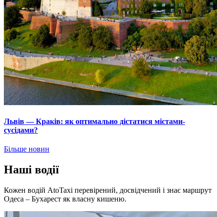
Львів — Краків: як оптимально дістатися містами-
сусідами?
Більше новин
Наші водії
Кожен водій AtoTaxi перевірений, досвідчений і знає маршрут
Одеса – Бухарест як власну кишеню.