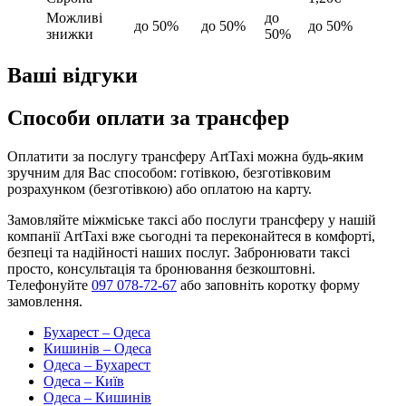
Можливі
до
до 50%
до 50%
до 50%
знижки
50%
Ваші відгуки
Способи оплати за трансфер
Оплатити за послугу трансферу ArtTaxi можна будь-яким
зручним для Вас способом: готівкою, безготівковим
розрахунком (безготівкою) або оплатою на карту.
Замовляйте міжміське таксі або послуги трансферу у нашій
компанії ArtTaxi вже сьогодні та переконайтеся в комфорті,
безпеці та надійності наших послуг. Забронювати таксі
просто, консультація та бронювання безкоштовні.
Телефонуйте
097 078-72-67
або заповніть коротку форму
замовлення.
Бухарест – Одеса
Кишинів – Одеса
Одеса – Бухарест
Одеса – Київ
Одеса – Кишинів