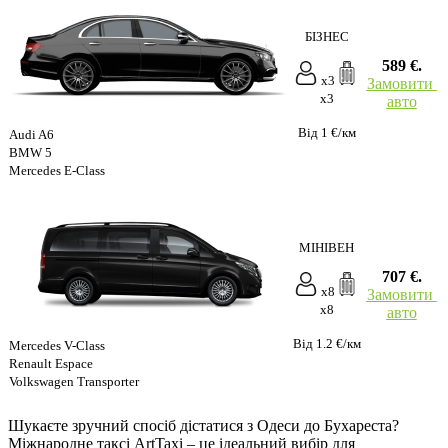
БІЗНЕС
589 €.
x3
Замовити
x3
авто
Від 1 €/км
Audi A6
BMW 5
Mercedes E-Class
МІНІВЕН
707 €.
x8
Замовити
x8
авто
Від 1.2 €/км
Mercedes V-Class
Renault Espace
Volkswagen Transporter
Шукаєте зручний спосіб дістатися з Одеси до Бухареста?
Міжнародне таксі ArtTaxi – це ідеальний вибір для