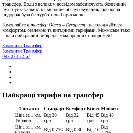
трансфер. Водії з великим досвідом забезпечують безпечний
рух, пунктуальність і ввічливе обслуговування, щоб ваша
подорож була безтурботною і приємною.
Замовляйте
трансфер Одеса – Бухарест
і насолоджуйтеся
комфортом, безпекою та вигідними тарифами. Міжміське таксі
– ваш найкращий вибір для міжнародних подорожей!
Замовити Трансфер
Замовити Трансфер
097 078-72-67
Найкращі тарифи на трансфер
Тип авто
Стандарт
Комфорт
Бізнес
Мінівен
Ціна за 1 км.
Від 30
Від 32
Від 45
Від 48
Україна
грн
грн
грн
грн
Ціна за 1 км.
Від
Від 0.75€
Від 0.8€
Від 1€
Європа
1,20€