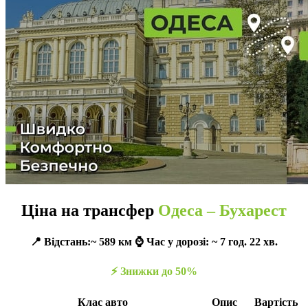
Ціна на трансфер
Одеса – Бухарест
📍 Відстань:~ 589 км ⌚️ Час у дорозі: ~ 7 год. 22 хв.
⚡️ Знижки до 50%
Клас авто
Опис
Вартість