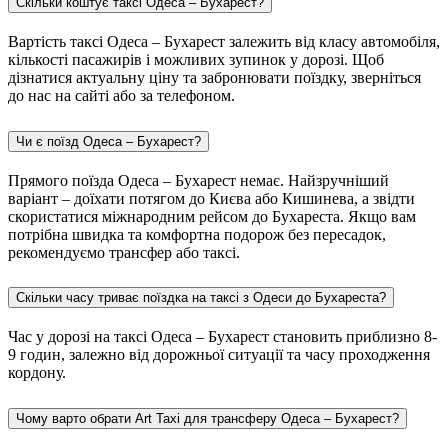
Скільки коштує таксі Одеса – Бухарест?
Вартість таксі Одеса – Бухарест залежить від класу автомобіля,
кількості пасажирів і можливих зупинок у дорозі. Щоб
дізнатися актуальну ціну та забронювати поїздку, зверніться
до нас на сайті або за телефоном.
Чи є поїзд Одеса – Бухарест?
Прямого поїзда Одеса – Бухарест немає. Найзручніший
варіант – доїхати потягом до Києва або Кишинева, а звідти
скористатися міжнародним рейсом до Бухареста. Якщо вам
потрібна швидка та комфортна подорож без пересадок,
рекомендуємо трансфер або таксі.
Скільки часу триває поїздка на таксі з Одеси до Бухареста?
Час у дорозі на таксі Одеса – Бухарест становить приблизно 8-
9 годин, залежно від дорожньої ситуації та часу проходження
кордону.
Чому варто обрати Art Taxi для трансферу Одеса – Бухарест?