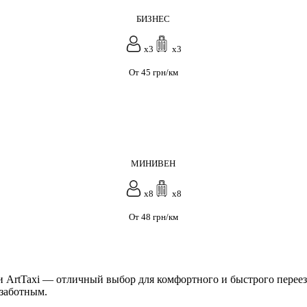
БИЗНЕС
x3
x3
От 45 грн/км
МИНИВЕН
x8
x8
От 48 грн/км
и ArtTaxi — отличный выбор для комфортного и быстрого переез
заботным.