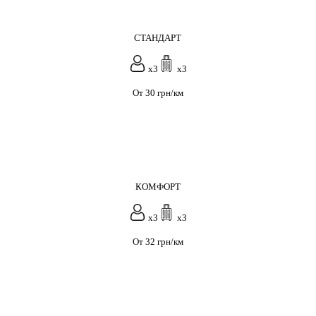
СТАНДАРТ
x3
x3
От 30 грн/км
КОМФОРТ
x3
x3
От 32 грн/км