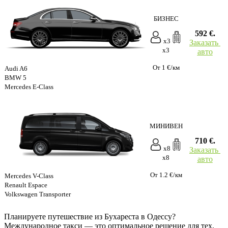
БИЗНЕС
592 €.
x3
Заказать
x3
авто
От 1 €/км
Audi A6
BMW 5
Mercedes E-Class
МИНИВЕН
710 €.
x8
Заказать
x8
авто
От 1.2 €/км
Mercedes V-Class
Renault Espace
Volkswagen Transporter
Планируете путешествие из Бухареста в Одессу?
Международное такси — это оптимальное решение для тех,