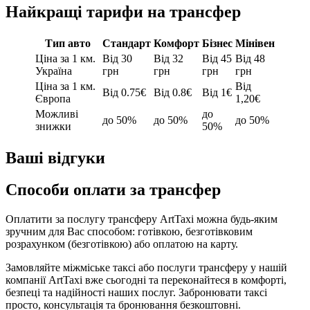
Найкращі тарифи на трансфер
Тип авто
Стандарт
Комфорт
Бізнес
Мінівен
Ціна за 1 км.
Від 30
Від 32
Від 45
Від 48
Україна
грн
грн
грн
грн
Ціна за 1 км.
Від
Від 0.75€
Від 0.8€
Від 1€
Європа
1,20€
Можливі
до
до 50%
до 50%
до 50%
знижки
50%
Ваші відгуки
Способи оплати за трансфер
Оплатити за послугу трансферу ArtTaxi можна будь-яким
зручним для Вас способом: готівкою, безготівковим
розрахунком (безготівкою) або оплатою на карту.
Замовляйте міжміське таксі або послуги трансферу у нашій
компанії ArtTaxi вже сьогодні та переконайтеся в комфорті,
безпеці та надійності наших послуг. Забронювати таксі
просто, консультація та бронювання безкоштовні.