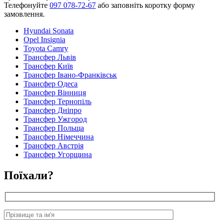
Телефонуйте
097 078-72-67
або заповніть коротку форму
замовлення.
Hyundai Sonata
Opel Insignia
Toyota Camry
Трансфер Львів
Трансфер Київ
Трансфер Івано-Франківськ
Трансфер Одеса
Трансфер Вінниця
Трансфер Тернопіль
Трансфер Дніпро
Трансфер Ужгород
Трансфер Польща
Трансфер Німеччина
Трансфер Австрія
Трансфер Угорщина
Поїхали?