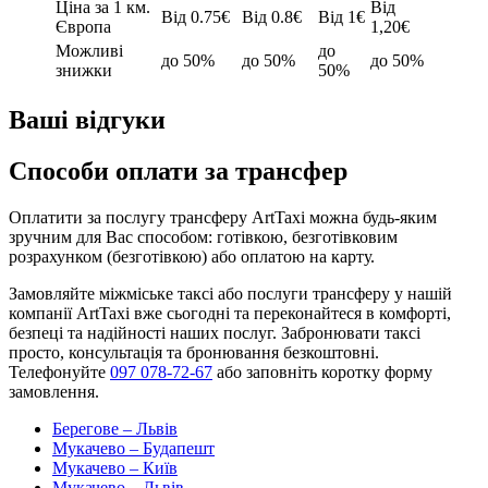
Ціна за 1 км.
Від
Від 0.75€
Від 0.8€
Від 1€
Європа
1,20€
Можливі
до
до 50%
до 50%
до 50%
знижки
50%
Ваші відгуки
Способи оплати за трансфер
Оплатити за послугу трансферу ArtTaxi можна будь-яким
зручним для Вас способом: готівкою, безготівковим
розрахунком (безготівкою) або оплатою на карту.
Замовляйте міжміське таксі або послуги трансферу у нашій
компанії ArtTaxi вже сьогодні та переконайтеся в комфорті,
безпеці та надійності наших послуг. Забронювати таксі
просто, консультація та бронювання безкоштовні.
Телефонуйте
097 078-72-67
або заповніть коротку форму
замовлення.
Берегове – Львів
Мукачево – Будапешт
Мукачево – Київ
Мукачево – Львів