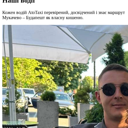
Наші водії
Кожен водій AtoTaxi перевірений, досвідчений і знає маршрут
Мукачево – Будапешт як власну кишеню.