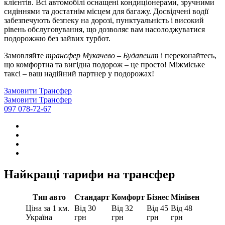
клієнтів. Всі автомобілі оснащені кондиціонерами, зручними
сидіннями та достатнім місцем для багажу. Досвідчені водії
забезпечують безпеку на дорозі, пунктуальність і високий
рівень обслуговування, що дозволяє вам насолоджуватися
подорожжю без зайвих турбот.
Замовляйте
трансфер Мукачево – Будапешт
і переконайтесь,
що комфортна та вигідна подорож – це просто! Міжміське
таксі – ваш надійний партнер у подорожах!
Замовити Трансфер
Замовити Трансфер
097 078-72-67
Найкращі тарифи на трансфер
Тип авто
Стандарт
Комфорт
Бізнес
Мінівен
Ціна за 1 км.
Від 30
Від 32
Від 45
Від 48
Україна
грн
грн
грн
грн