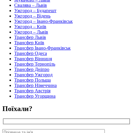
Свалява – Львів
Ужгород – Будапешт
Ужгород – Відень
Ужгород – Івано-Франківськ
Ужгород – Київ
Ужгород – Львів
Трансфер Львів
Трансфер Київ
Трансфер Івано-Франківськ
Трансфер Одеса
Трансфер Вінниця
Трансфер Тернопіль
Трансфер Дніпро
Трансфер Ужгород
Трансфер Польща
Трансфер Німеччина
Трансфер Австрія
Трансфер Угорщина
Поїхали?