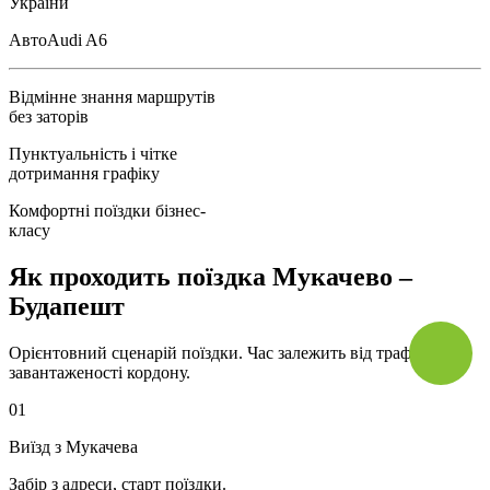
України
Авто
Audi A6
Відмінне знання маршрутів
без заторів
Пунктуальність і чітке
дотримання графіку
Комфортні поїздки бізнес-
класу
Як проходить поїздка Мукачево –
Будапешт
Орієнтовний сценарій поїздки. Час залежить від трафіку та
завантаженості кордону.
01
Виїзд з Мукачева
Забір з адреси, старт поїздки.