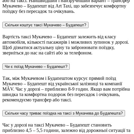
або на таксі. Найшвидший і найзручніший варіант – трансфер
Мукачево – Будапешт від Art Taxi, що забезпечує комфортну
поїздку без пересадок та очікувань.
Скільки коштує таксі Мукачево – Будапешт?
Вартість таксі Мукачево – Будапешт залежить від класу
автомобіля, кількості пасажирів і можливих зупинок у дорозі.
Щоб дізнатися актуальну ціну та забронювати поїздку,
зверніться до нас на сайті або за телефоном.
Чи є поїзд Мукачево – Будапешт?
Так, між Мукачевом і Будапештом курсує прямий поїзд
Мукачево – Будапешт від української залізниці та компанії
MÁV. Час у дорозі – приблизно 8-9 годин. Якщо вам потрібна
швидка та комфортна подорож без пересадок і очікувань,
рекомендуємо трансфер або таксі.
Скільки часу триває поїздка на таксі з Мукачева до Будапешта?
Час у дорозі на таксі Мукачево – Будапешт становить
приблизно 4,5 – 5,5 години, залежно від дорожньої ситуації та