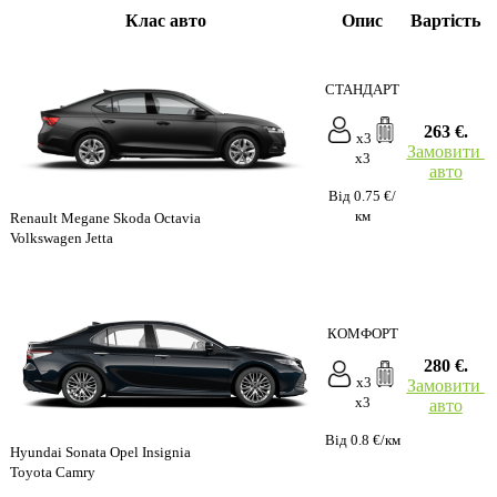
Клас авто
Опис
Вартість
СТАНДАРТ
263 €.
x3
Замовити
x3
авто
Від 0.75 €/
км
Renault Megane Skoda Octavia
Volkswagen Jetta
КОМФОРТ
280 €.
x3
Замовити
x3
авто
Від 0.8 €/км
Hyundai Sonata Opel Insignia
Toyota Camry