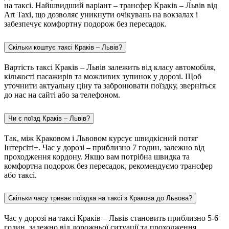
на таксі. Найшвидший варіант – трансфер Краків – Львів від
Art Taxi, що дозволяє уникнути очікувань на вокзалах і
забезпечує комфортну подорож без пересадок.
Скільки коштує таксі Краків – Львів?
Вартість таксі Краків – Львів залежить від класу автомобіля,
кількості пасажирів та можливих зупинок у дорозі. Щоб
уточнити актуальну ціну та забронювати поїздку, зверніться
до нас на сайті або за телефоном.
Чи є поїзд Краків – Львів?
Так, між Краковом і Львовом курсує швидкісний потяг
Інтерсіті+. Час у дорозі – приблизно 7 годин, залежно від
проходження кордону. Якщо вам потрібна швидка та
комфортна подорож без пересадок, рекомендуємо трансфер
або таксі.
Скільки часу триває поїздка на таксі з Кракова до Львова?
Час у дорозі на таксі Краків – Львів становить приблизно 5-6
годин, залежно від дорожньої ситуації та проходження