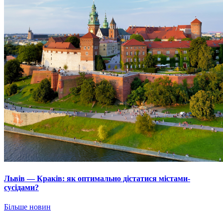
Львів — Краків: як оптимально дістатися містами-
сусідами?
Більше новин