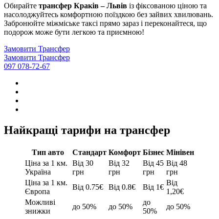
Обирайте
трансфер Краків – Львів
із фіксованою ціною та
насолоджуйтесь комфортною поїздкою без зайвих хвилювань.
Забронюйте міжміське таксі прямо зараз і переконайтеся, що
подорож може бути легкою та приємною!
Замовити Трансфер
Замовити Трансфер
097 078-72-67
Найкращі тарифи на трансфер
Тип авто
Стандарт
Комфорт
Бізнес
Мінівен
Ціна за 1 км.
Від 30
Від 32
Від 45
Від 48
Україна
грн
грн
грн
грн
Ціна за 1 км.
Від
Від 0.75€
Від 0.8€
Від 1€
Європа
1,20€
Можливі
до
до 50%
до 50%
до 50%
знижки
50%