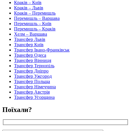
Краків – Київ
Краків – Львів
Краків – Перемишль
Перемишль – Варшава
Перемишль – Київ
Перемишль – Краків
Хелм – Варшава
Трансфер Львів
Трансфер Київ
Трансфер Івано-Франківськ
Трансфер Одеса
Трансфер Вінниця
Трансфер Тернопіль
Трансфер Дніпро
Трансфер Ужгород
Трансфер Польща
Трансфер Німеччина
Трансфер Австрія
Трансфер Угорщина
Поїхали?