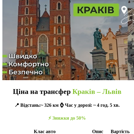
Ціна на трансфер
Краків – Львів
📍 Відстань:~ 326 км ⌚️ Час у дорозі: ~ 4 год. 5 хв.
⚡️ Знижки до 50%
Клас авто
Опис
Вартість