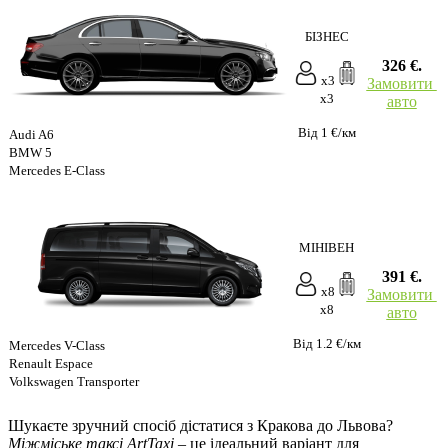
БІЗНЕС
326 €.
x3
Замовити
x3
авто
Від 1 €/км
Audi A6
BMW 5
Mercedes E-Class
МІНІВЕН
391 €.
x8
Замовити
x8
авто
Від 1.2 €/км
Mercedes V-Class
Renault Espace
Volkswagen Transporter
Шукаєте зручний спосіб дістатися з Кракова до Львова?
Міжміське таксі ArtTaxi
– це ідеальний варіант для