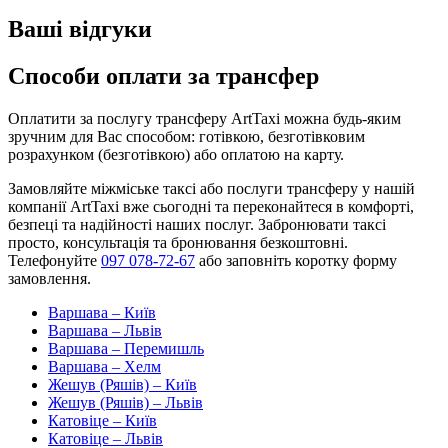
Ваші відгуки
Способи оплати за трансфер
Оплатити за послугу трансферу ArtTaxi можна будь-яким
зручним для Вас способом: готівкою, безготівковим
розрахунком (безготівкою) або оплатою на карту.
Замовляйте міжміське таксі або послуги трансферу у нашій
компанії ArtTaxi вже сьогодні та переконайтеся в комфорті,
безпеці та надійності наших послуг. Забронювати таксі
просто, консультація та бронювання безкоштовні.
Телефонуйте
097 078-72-67
або заповніть коротку форму
замовлення.
Варшава – Київ
Варшава – Львів
Варшава – Перемишль
Варшава – Хелм
Жешув (Ряшів) – Київ
Жешув (Ряшів) – Львів
Катовіце – Київ
Катовіце – Львів