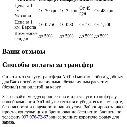
Цена за 1
От 45
км.
От 30 грн
От 32грн
От 48 грн
грн
Украина
Цена за 1
От 0.75€
От 0.8€
От 1€
От 1,20€
км. Европа
Возможные
до 50%
до 50%
до 50%
до 50%
скидки
Ваши отзывы
Способы оплаты за трансфер
Оплатить за услугу трансфера ArtTaxi можно любым удобным
для Вас способом: наличными, безналичным расчетом
(безнал) или оплатой на карту.
Заказывайте междугороднее такси или услуги трансфера у
нашей компании ArtTaxi уже сегодня и убедитесь в комфорте,
безопасности и надежности наших услуг. Забронировать такси
просто, консультация и бронирование бесплатно. Звоните по
телефону
097 078-72-67
или заполните короткую форму для
заказа.