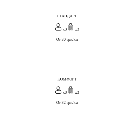
СТАНДАРТ
x3
x3
От 30 грн/км
КОМФОРТ
x3
x3
От 32 грн/км