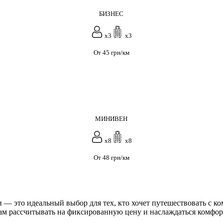
БИЗНЕС
x3
x3
От 45 грн/км
МИНИВЕН
x8
x8
От 48 грн/км
 — это идеальный выбор для тех, кто хочет путешествовать с к
ам рассчитывать на фиксированную цену и наслаждаться комфор