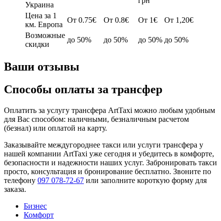
грн
Украина
Цена за 1
От 0.75€
От 0.8€
От 1€
От 1,20€
км. Европа
Возможные
до 50%
до 50%
до 50%
до 50%
скидки
Ваши отзывы
Способы оплаты за трансфер
Оплатить за услугу трансфера ArtTaxi можно любым удобным
для Вас способом: наличными, безналичным расчетом
(безнал) или оплатой на карту.
Заказывайте междугороднее такси или услуги трансфера у
нашей компании ArtTaxi уже сегодня и убедитесь в комфорте,
безопасности и надежности наших услуг. Забронировать такси
просто, консультация и бронирование бесплатно. Звоните по
телефону
097 078-72-67
или заполните короткую форму для
заказа.
Бизнес
Комфорт