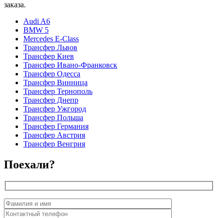
заказа.
Audi A6
BMW 5
Mercedes E-Class
Трансфер Львов
Трансфер Киев
Трансфер Ивано-Франковск
Трансфер Одесса
Трансфер Винница
Трансфер Тернополь
Трансфер Днепр
Трансфер Ужгород
Трансфер Польша
Трансфер Германия
Трансфер Австрия
Трансфер Венгрия
Поехали?