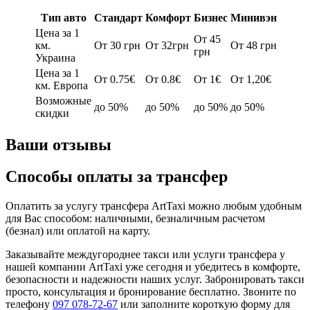
Тип авто
Стандарт
Комфорт
Бизнес
Минивэн
Цена за 1
От 45
км.
От 30 грн
От 32грн
От 48 грн
грн
Украина
Цена за 1
От 0.75€
От 0.8€
От 1€
От 1,20€
км. Европа
Возможные
до 50%
до 50%
до 50%
до 50%
скидки
Ваши отзывы
Способы оплаты за трансфер
Оплатить за услугу трансфера ArtTaxi можно любым удобным
для Вас способом: наличными, безналичным расчетом
(безнал) или оплатой на карту.
Заказывайте междугороднее такси или услуги трансфера у
нашей компании ArtTaxi уже сегодня и убедитесь в комфорте,
безопасности и надежности наших услуг. Забронировать такси
просто, консультация и бронирование бесплатно. Звоните по
телефону
097 078-72-67
или заполните короткую форму для