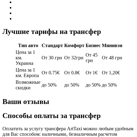
Лучшие тарифы на трансфер
Тип авто
Стандарт
Комфорт
Бизнес
Минивэн
Цена за 1
От 45
км.
От 30 грн
От 32грн
От 48 грн
грн
Украина
Цена за 1
От 0.75€
От 0.8€
От 1€
От 1,20€
км. Европа
Возможные
до 50%
до 50%
до 50%
до 50%
скидки
Ваши отзывы
Способы оплаты за трансфер
Оплатить за услугу трансфера ArtTaxi можно любым удобным
для Вас способом: наличными, безналичным расчетом