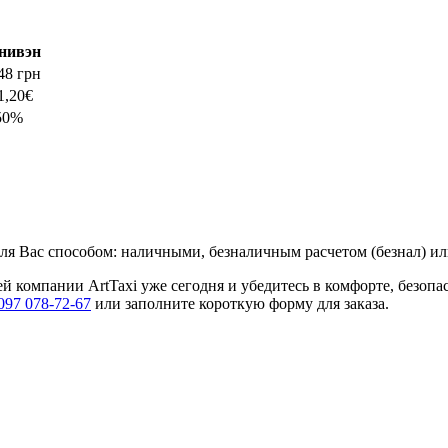
нивэн
48 грн
1,20€
50%
я Вас способом: наличными, безналичным расчетом (безнал) или
й компании ArtTaxi уже сегодня и убедитесь в комфорте, безопа
097 078-72-67
или заполните короткую форму для заказа.