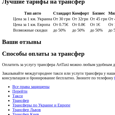
Лучшие тарифы на трансфер
Тип авто
Стандарт
Комфорт
Бизнес
Ми
Цена за 1 км. Украина
От 30 грн
От 32грн
От 45 грн
От 
Цена за 1 км. Европа
От 0.75€
От 0.8€
От 1€
От 
Возможные скидки
до 50%
до 50%
до 50%
до 
Ваши отзывы
Способы оплаты за трансфер
Оплатить за услугу трансфера ArtTaxi можно любым удобным дл
Заказывайте междугороднее такси или услуги трансфера у наше
консультация и бронирование бесплатно. Звоните по телефону
Все права защищены
Перейти
Такси
Трансфер
Трансферы по Украине и Европе
Трансфер Львов
Трансфер Киев