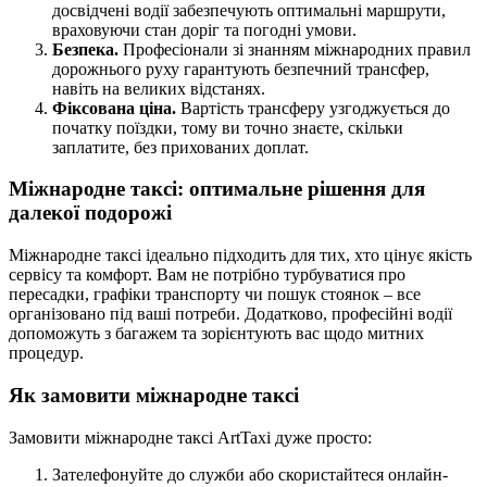
досвідчені водії забезпечують оптимальні маршрути,
враховуючи стан доріг та погодні умови.
Безпека.
Професіонали зі знанням міжнародних правил
дорожнього руху гарантують безпечний трансфер,
навіть на великих відстанях.
Фіксована ціна.
Вартість трансферу узгоджується до
початку поїздки, тому ви точно знаєте, скільки
заплатите, без прихованих доплат.
Міжнародне таксі: оптимальне рішення для
далекої подорожі
Міжнародне таксі ідеально підходить для тих, хто цінує якість
сервісу та комфорт. Вам не потрібно турбуватися про
пересадки, графіки транспорту чи пошук стоянок – все
організовано під ваші потреби. Додатково, професійні водії
допоможуть з багажем та зорієнтують вас щодо митних
процедур.
Як замовити міжнародне таксі
Замовити міжнародне таксі ArtTaxi дуже просто:
Зателефонуйте до служби або скористайтеся онлайн-