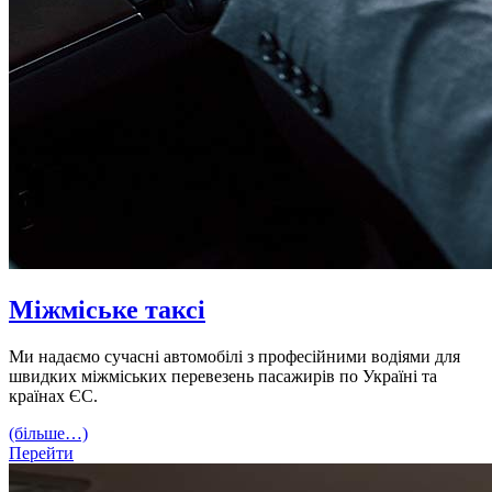
Міжміське таксі
Ми надаємо сучасні автомобілі з професійними водіями для
швидких міжміських перевезень пасажирів по Україні та
країнах ЄС.
(більше…)
Перейти