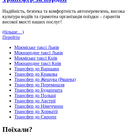
Надійність, безпека та комфортність автоперевезень, висока
культура водіїв та грамотна організація поїздки – гарантія
високої якості наших послуг!
(більше…)
Перейти
Міжміське таксі Львів
Міжнародне таксі Львів
Міжміське таксі Київ
Міжнародне таксі Київ
Трансфер до Варшави
Трансфер до Кракова
Трансфер до Жешува (Ряшева)
Трансфер до Перемишля
Трансфер до Будапешта
Трансфер до Польщі
Трансфер до Австрії
Трансфер до Німеччини
Трансфер до Хорватії
Трансфер до Європи
Поїхали?